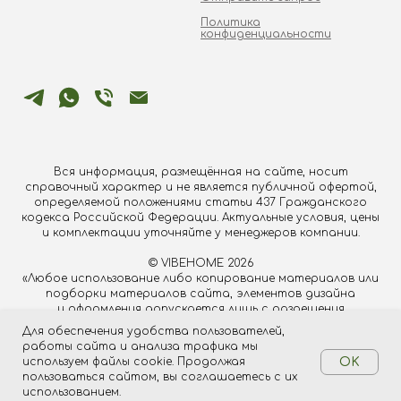
Политика
конфиденциальности
Вся информация, размещённая на сайте, носит
справочный характер и не является публичной офертой,
определяемой положениями статьи 437 Гражданского
кодекса Российской Федерации. Актуальные условия, цены
и комплектации уточняйте у менеджеров компании.
© VIBEHOME 2026
«Любое использование либо копирование материалов или
подборки материалов сайта, элементов дизайна
и оформления допускается лишь с разрешения
правообладателя и только со ссылкой на источник
Для обеспечения удобства пользователей,
vibehome.pro"
работы сайта и анализа трафика мы
используем файлы cookie. Продолжая
OK
пользоваться сайтом, вы соглашаетесь с их
Tilda
Made on
использованием.