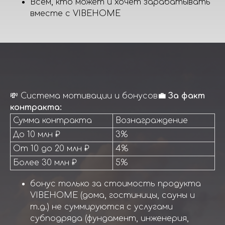
Всем, кто может и хочет зарабатывать
вместе с VIBEHOME
💸 Система мотивации и бонусов
💼 За факт
контракта:
Сумма контракта
Вознаграждение
До 10 млн ₽
3%
От 10 до 20 млн ₽
4%
Более 30 млн ₽
5%
бонус только за стоимость продукта
VIBEHOME (дома, гостиницы, сауны и
т.д.) не суммируются с услугами
субподряда (фундамент, инженерия,