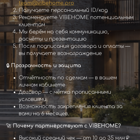
team@vibehome.pro
Получаете персональный ID/код
Рекомендуете VIBEHOME потенциальным
клиентам
Мы берём на себя коммуникацию,
расчёты и презентацию
После подписания договора и оплаты —
вы получаете вознаграждение
🔒
Прозрачность и защита
Отчётность по сделкам — в вашем
личном кабинете
Договор — с чётко прописанными
условиями
Возможность закрепления клиента за
вами на 6 месяцев.
🚀
Почему партнёрствуют с VIBEHOME?
Высокий средний чек — от 10 до 35 млн ₽