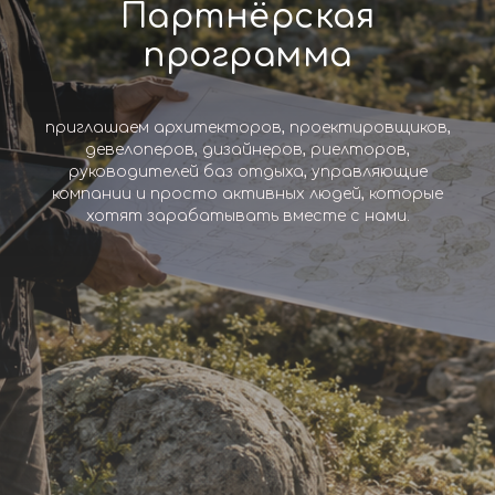
Партнёрская
программа
приглашаем архитекторов, проектировщиков,
девелоперов, дизайнеров, риелторов,
руководителей баз отдыха, управляющие
компании и просто активных людей, которые
хотят зарабатывать вместе с нами.