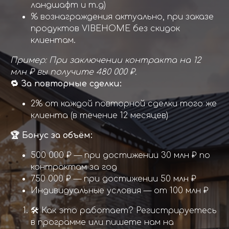
ландшафт и т.д)
% вознаграждения актуально, при заказе
продуктов VIBEHOME без скидок
клиентам.
Пример: При заключении контракта на 12
млн ₽ вы получите 480 000 ₽.
🔁
За повторные сделки:
2% от каждой повторной сделки того же
клиента (в течение 12 месяцев)
🏆
Бонус за объём:
500 000 ₽ — при достижении 30 млн ₽ по
контрактам за год
750 000 ₽ — при достижении 50 млн ₽
Индивидуальные условия — от 100 млн ₽
🛠️ Как это работает? Регистрируетесь
в программе или пишете нам на